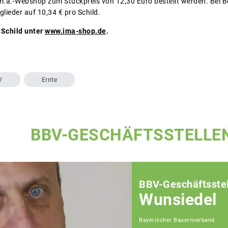
m.a.-Webshop zum Stückpreis von 12,30 Euro bestellt werden. Bei B
glieder auf 10,34 € pro Schild.
 Schild unter
www.ima-shop.de
.
V
Ernte
BBV-GESCHÄFTSSTELLE
BBV-Geschäftsstel
Wunsiedel
Bayerischer Bauernverband