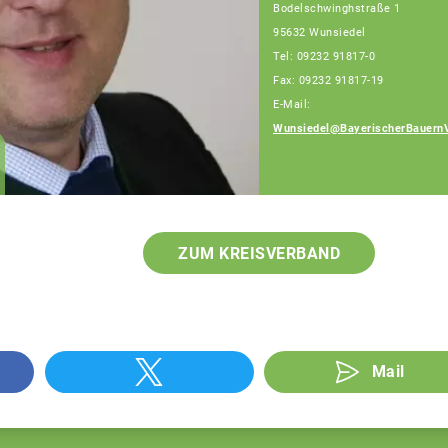
Bodelschwinghstraße 1
95632 Wunsiedel
Tel: 09232 91817-0
Fax: 09232 91817-19
E-Mail:
Wunsiedel@BayerischerBauern
ZUM KREISVERBAND
Mail