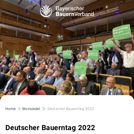
© BBV
Pfadnavigation
Home
Wunsiedel
Deutscher Bauerntag 2022
Deutscher Bauerntag 2022