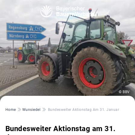
© BBV
Pfadnavigation
Home
Wunsiedel
Bundesweiter Aktionstag Am 31. Januar
Bundesweiter Aktionstag am 31.