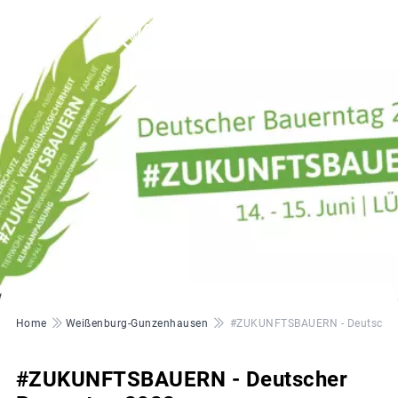
© Aleix Cortadellas - stock.adobe.com | BBV
Pfadnavigation
Home
Weißenburg-Gunzenhausen
#ZUKUNFTSBAUERN - Deutscher
#ZUKUNFTSBAUERN - Deutscher