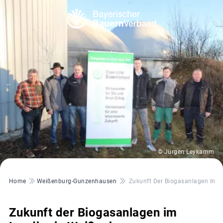
© Jürgen Leykamm
Pfadnavigation
Home
Weißenburg-Gunzenhausen
Zukunft Der Biogasanlagen Im 
Zukunft der Biogasanlagen im