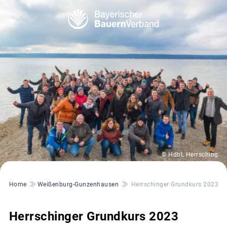
© HdbL Herrsching
Pfadnavigation
Home
Weißenburg-Gunzenhausen
Herrschinger Grundkurs 2023
Herrschinger Grundkurs 2023