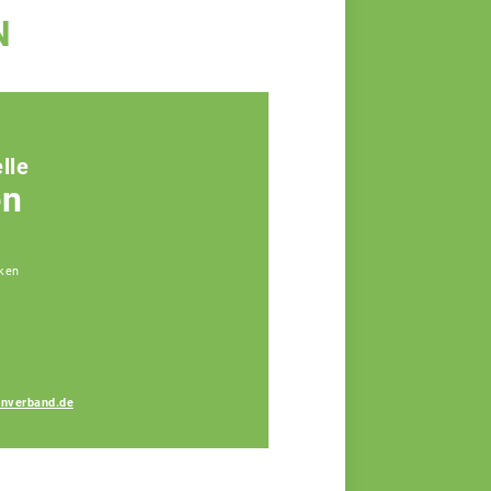
N
lle
en
ken
a
Nico Harde
rnverband.de
Juristischer Referent