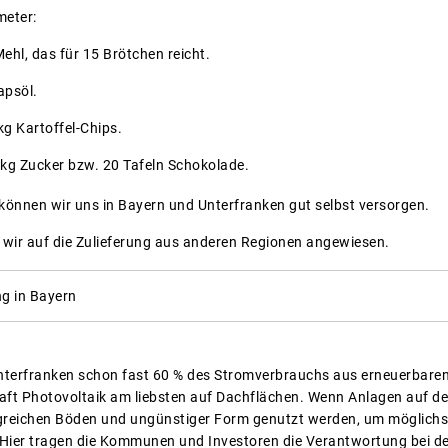
meter:
ehl, das für 15 Brötchen reicht.
apsöl.
kg Kartoffel-Chips.
 kg Zucker bzw. 20 Tafeln Schokolade.
 können wir uns in Bayern und Unterfranken gut selbst versorgen.
 wir auf die Zulieferung aus anderen Regionen angewiesen.
g in Bayern
terfranken schon fast 60 % des Stromverbrauchs aus erneuerbaren Q
aft Photovoltaik am liebsten auf Dachflächen. Wenn Anlagen auf d
greichen Böden und ungünstiger Form genutzt werden, um möglichst
. Hier tragen die Kommunen und Investoren die Verantwortung bei d