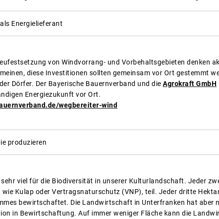
als Energielieferant
eufestsetzung von Windvorrang- und Vorbehaltsgebieten denken akt
 meinen, diese Investitionen sollten gemeinsam vor Ort gestemmt 
der Dörfer. Der Bayerische Bauernverband und die
Agrokraft GmbH
ändigen Energiezukunft vor Ort.
bauernverband.de/wegbereiter-wind
ie produzieren
hr viel für die Biodiversität in unserer Kulturlandschaft. Jeder z
e Kulap oder Vertragsnaturschutz (VNP), teil. Jeder dritte Hekta
es bewirtschaftet. Die Landwirtschaft in Unterfranken hat aber n
on in Bewirtschaftung. Auf immer weniger Fläche kann die Landwirt