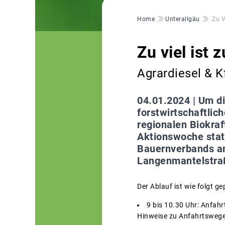
Pfadnavigation
Home
Unterallgäu
Zu V
Zu viel ist z
Agrardiesel & 
04.01.2024 |
Um di
forstwirtschaftlic
regionalen Biokraf
Aktionswoche stat
Bauernverbands am
Langenmantelstra
Der Ablauf ist wie folgt ge
9 bis 10.30 Uhr: Anfahr
Hinweise zu Anfahrtswegen