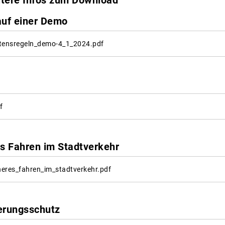
eitere Infos zum Download
auf einer Demo
altensregeln_demo-4_1_2024.pdf
f
es Fahren im Stadtverkehr
heres_fahren_im_stadtverkehr.pdf
erungsschutz