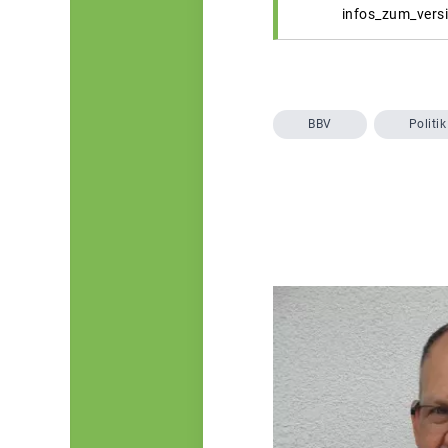
infos_zum_vers
BBV
Politik