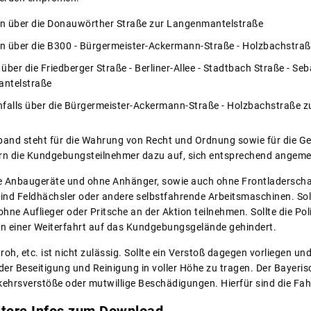
n über die Donauwörther Straße zur Langenmantelstraße
 über die B300 - Bürgermeister-Ackermann-Straße - Holzbachstraß
ber die Friedberger Straße - Berliner-Allee - Stadtbach Straße - Seb
antelstraße
falls über die Bürgermeister-Ackermann-Straße - Holzbachstraße z
and steht für die Wahrung von Recht und Ordnung sowie für die Ge
rn die Kundgebungsteilnehmer dazu auf, sich entsprechend angeme
e Anbaugeräte und ohne Anhänger, sowie auch ohne Frontladerschau
ind Feldhächsler oder andere selbstfahrende Arbeitsmaschinen. Sol
ne Auflieger oder Pritsche an der Aktion teilnehmen. Sollte die Po
 an einer Weiterfahrt auf das Kundgebungsgelände gehindert.
roh, etc. ist nicht zulässig. Sollte ein Verstoß dagegen vorliegen u
der Beseitigung und Reinigung in voller Höhe zu tragen. Der Bayeri
kehrsverstöße oder mutwillige Beschädigungen. Hierfür sind die Fahr