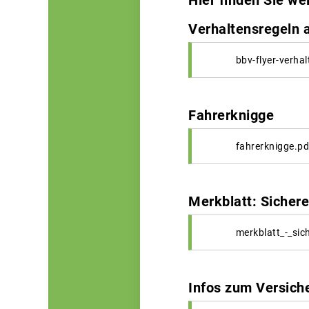
Hier finden Sie w
Verhaltensregeln 
bbv-flyer-verh
Fahrerknigge
fahrerknigge.pd
Merkblatt: Sicher
merkblatt_-_sic
Infos zum Versich