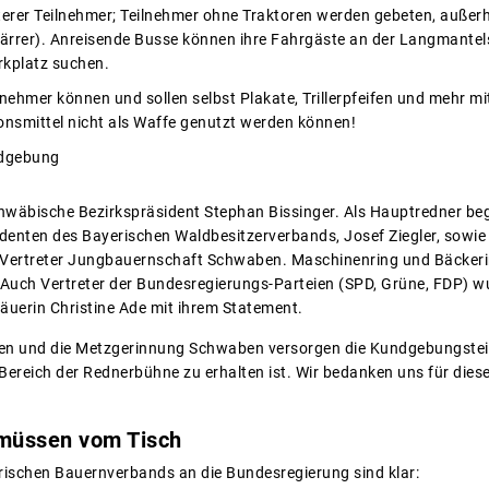
terer Teilnehmer; Teilnehmer ohne Traktoren werden gebeten, auße
Plärrer). Anreisende Busse können ihre Fahrgäste an der Langmante
rkplatz suchen.
nehmer können und sollen selbst Plakate, Trillerpfeifen und mehr mit
nsmittel nicht als Waffe genutzt werden können!
ndgebung
chwäbische Bezirkspräsident Stephan Bissinger. Als Hauptredner b
denten des Bayerischen Waldbesitzerverbands, Josef Ziegler, sowie
n Vertreter Jungbauernschaft Schwaben. Maschinenring und Bäckeri
Auch Vertreter der Bundesregierungs-Parteien (SPD, Grüne, FDP) w
uerin Christine Ade mit ihrem Statement.
n und die Metzgerinnung Schwaben versorgen die Kundgebungsteilne
Bereich der Rednerbühne zu erhalten ist. Wir bedanken uns für dies
 müssen vom Tisch
ischen Bauernverbands an die Bundesregierung sind klar: