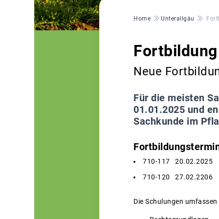
Pfadnavigation
Home
Unterallgäu
For
Fortbildun
Neue Fortbildu
Für die meisten S
01.01.2025 und en
Sachkunde im Pfl
Fortbildungstermi
710-117 20.02.2025 13
710-120 27.02.2206 0
Die Schulungen umfassen d