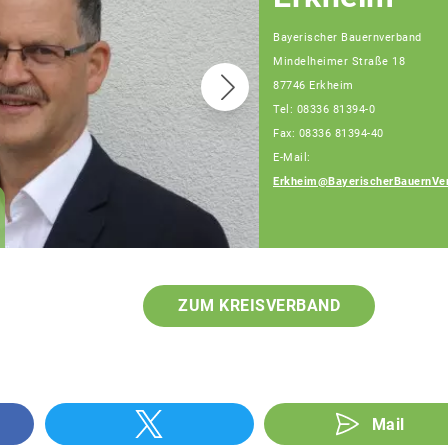
Bayerischer Bauernverband
Mindelheimer Straße 18
87746 Erkheim
Tel: 08336 81394-0
Fax: 08336 81394-40
E-Mail:
Erkheim@BayerischerBauernVe
Johann Utler
Fachberater
ZUM KREISVERBAND
Mail