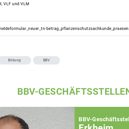
R, VLF und VLM
eldeformular_neuer_tn-betrag_pflanzenschutzsachkunde_praesen
Bildung
BBV
BBV-GESCHÄFTSSTELLE
BBV-Geschäftsstel
Erkheim