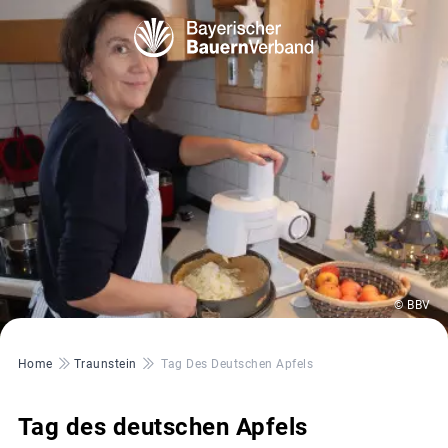
© BBV
Pfadnavigation
Home
Traunstein
Tag Des Deutschen Apfels
Tag des deutschen Apfels