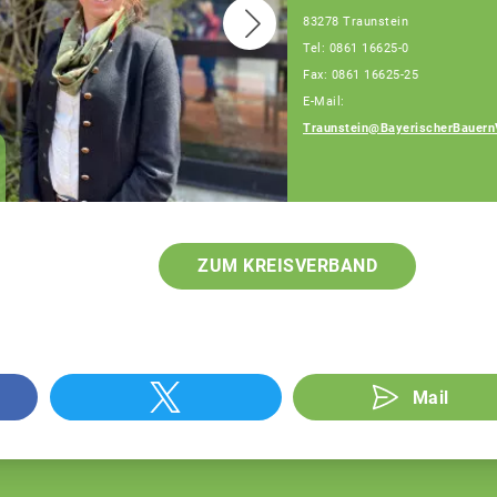
83278 Traunstein
Tel: 0861 16625-0
Fax: 0861 16625-25
E-Mail:
Traunstein@BayerischerBauern
Patrick Berndlmaier
Fachberater
ZUM KREISVERBAND
Mail