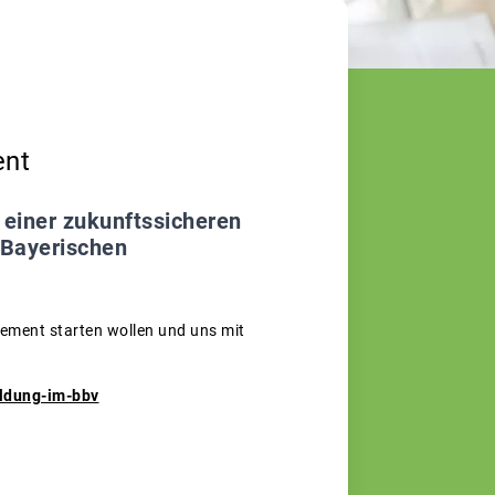
ent
 einer zukunftssicheren
 Bayerischen
gement starten wollen und uns mit
ildung-im-bbv