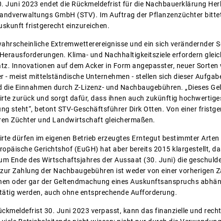
. Juni 2023 endet die Rückmeldefrist für die Nachbauerklärung Her
handverwaltungs GmbH (STV). Im Auftrag der Pflanzenzüchter bitte
skunft fristgerecht einzureichen.
hrscheinliche Extremwetterereignisse und ein sich verändernder Sc
Herausforderungen. Klima- und Nachhaltigkeitsziele erfordern gleic
tz. Innovationen auf dem Acker in Form angepasster, neuer Sorten 
 - meist mittelständische Unternehmen - stellen sich dieser Aufgab
d die Einnahmen durch Z-Lizenz- und Nachbaugebühren. „Dieses Geld f
rte zurück und sorgt dafür, dass ihnen auch zukünftig hochwertig
ng steht“, betont STV-Geschäftsführer Dirk Otten. Von einer fristg
ren Züchter und Landwirtschaft gleichermaßen.
te dürfen im eigenen Betrieb erzeugtes Erntegut bestimmter Arten 
ropäische Gerichtshof (EuGH) hat aber bereits 2015 klargestellt, 
zum Ende des Wirtschaftsjahres der Aussaat (30. Juni) die geschu
g zur Zahlung der Nachbaugebühren ist weder von einer vorherigen
hen oder gar der Geltendmachung eines Auskunftsanspruchs abhän
 tätig werden, auch ohne entsprechende Aufforderung.
ckmeldefrist 30. Juni 2023 verpasst, kann das finanzielle und recht