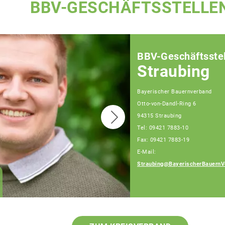
BBV-GESCHÄFTSSTELLE
BBV-Geschäftsstel
Straubing
Bayerischer Bauernverband
Otto-von-Dandl-Ring 6
94315 Straubing
Tel: 09421 7883-10
Fax: 09421 7883-19
E-Mail:
Straubing@BayerischerBauernV
Josef Hiergeist,
Fachberater