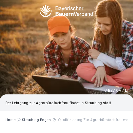
© BBV OA / LI
Der Lehrgang zur Agrarbürofachfrau findet in Straubing statt
Pfadnavigation
Home
Straubing-Bogen
Qualifizierung Zur Agrarbürofachfrauen: 