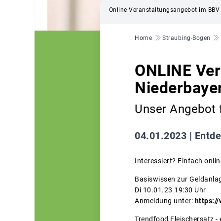
Online Veranstaltungsangebot im BBV
Pfadnavigation
Home
Straubing-Bogen
ONLINE Ver
Niederbaye
Unser Angebot f
04.01.2023 |
Entde
Interessiert? Einfach onli
Basiswissen zur Gel
Di 10.01.23 19:30 Uhr
Anmeldung unter:
https:/
Trendfood Fleischersatz - 