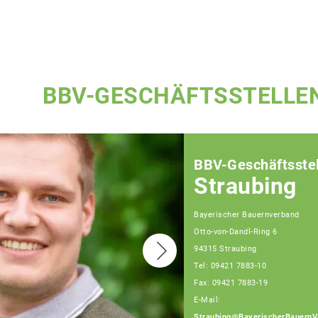
BBV-GESCHÄFTSSTELLE
BBV-Geschäftsstel
Straubing
Bayerischer Bauernverband
Otto-von-Dandl-Ring 6
94315 Straubing
Tel: 09421 7883-10
Fax: 09421 7883-19
E-Mail:
Straubing@BayerischerBauernV