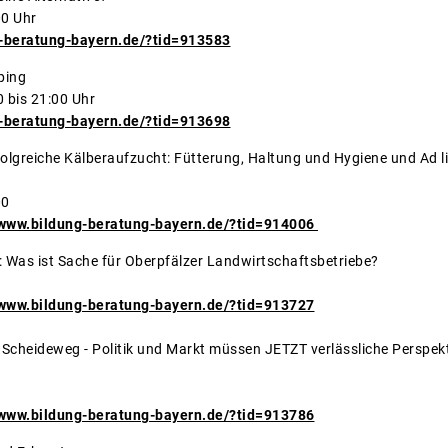
00 Uhr
-beratung-bayern.de/?tid=913583
ping
 bis 21:00 Uhr
-beratung-bayern.de/?tid=913698
lgreiche Kälberaufzucht: Fütterung, Haltung und Hygiene und Ad l
terung
00
/www.bildung-beratung-bayern.de/?tid=914006
23: Was ist Sache für Oberpfälzer Landwirtschaftsbetriebe?
/www.bildung-beratung-bayern.de/?tid=913727
Scheideweg - Politik und Markt müssen JETZT verlässliche Perspek
affen!
/www.bildung-beratung-bayern.de/?tid=913786