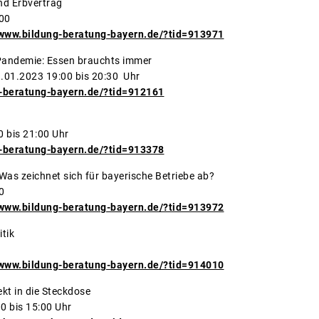
brecht, Ehe- und Erbvertrag
:00
/www.bildung-beratung-bayern.de/?tid=913971
ise oder Pandemie: Essen brauchts immer
3 bis 23.01.2023 19:00 bis 20:30 Uhr
-beratung-bayern.de/?tid=912161
ortenverzierkurs
1.2023 19:00 bis 21:00 Uhr
-beratung-bayern.de/?tid=913378
023: Was zeichnet sich für bayerische Betriebe ab?
0
/www.bildung-beratung-bayern.de/?tid=913972
 aus der Agrarpolitik
/www.bildung-beratung-bayern.de/?tid=914010
Balkon direkt in die Steckdose
1.2023 14:00 bis 15:00 Uhr