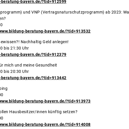
-beratung-bayern.de/?tid=912599
sprogramm) und VNP (Vertragsnaturschutzprogramm) ab 2023: Was 
n angeboten?
30
/www.bildung-beratung-bayern.de/?tid=913532
gutem Gewissen?! Nachhaltig Geld anlegen!
1.2023 19:00 bis 21:30 Uhr
-beratung-bayern.de/?tid=912379
Bayern für mich und meine Gesundheit
1.2023 19:00 bis 20:30 Uhr
-beratung-bayern.de/?tid=913442
ges Online-Shopping
00
/www.bildung-beratung-bayern.de/?tid=913973
llen Hausbesitzer/innen künftig setzen?
00
/www.bildung-beratung-bayern.de/?tid=914008