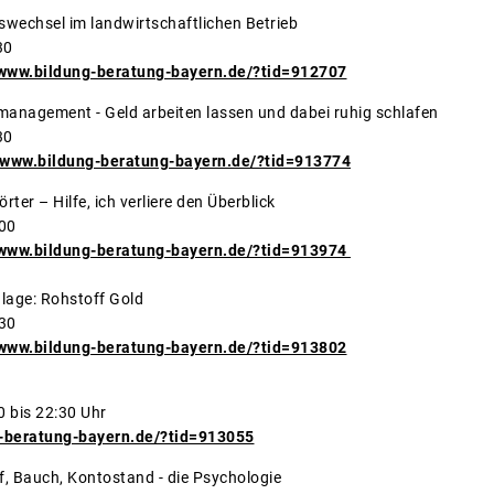
wechsel im landwirtschaftlichen Betrieb
30
/www.bildung-beratung-bayern.de/?tid=912707
management - Geld arbeiten lassen und dabei ruhig schlafen
30
//www.bildung-beratung-bayern.de/?tid=913774
rter – Hilfe, ich verliere den Überblick
:00
/www.bildung-beratung-bayern.de/?tid=913974
lage: Rohstoff Gold
:30
/www.bildung-beratung-bayern.de/?tid=913802
ood und Häppchen
1.2023 19:00 bis 22:30 Uhr
-beratung-bayern.de/?tid=913055
 Kopf, Bauch, Kontostand - die Psychologie