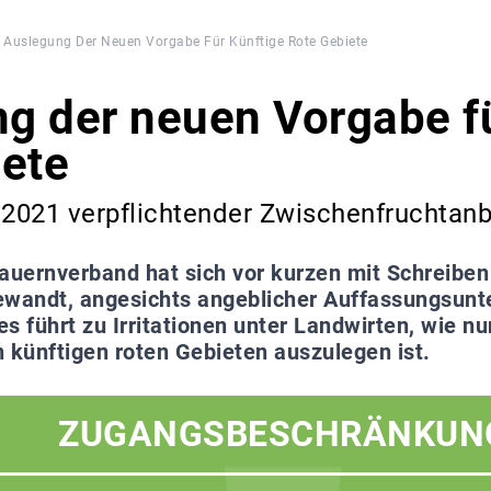
Auslegung Der Neuen Vorgabe Für Künftige Rote Gebiete
g der neuen Vorgabe fü
iete
 2021 verpflichtender Zwischenfruchtan
auernverband hat sich vor kurzen mit Schreiben
ewandt, angesichts angeblicher Auffassungsunt
s führt zu Irritationen unter Landwirten, wie nu
 künftigen roten Gebieten auszulegen ist.
ZUGANGSBESCHRÄNKUN