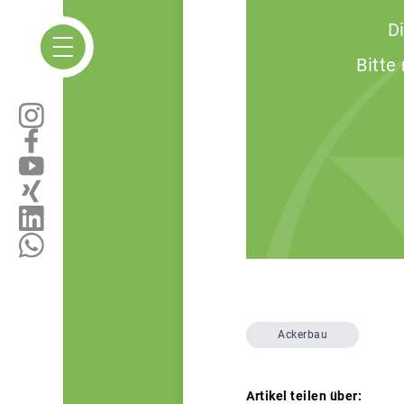
D
Bitte
Ackerbau
Artikel teilen über: