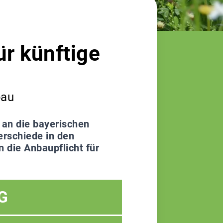
r künftige
bau
 an die bayerischen
erschiede in den
n die Anbaupflicht für
G