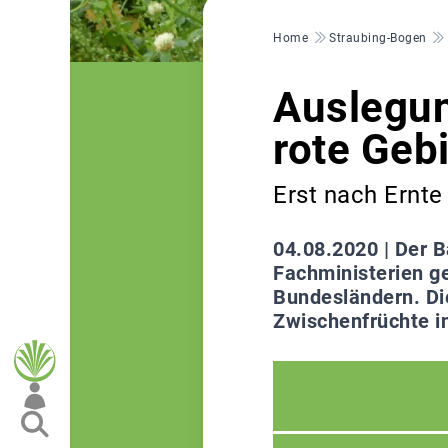
Pfadnavigation
Home
Straubing-Bogen
Auslegun
rote Geb
Erst nach Ernte
04.08.2020 |
Der B
Fachministerien g
Bundesländern. Die
Zwischenfrüchte in