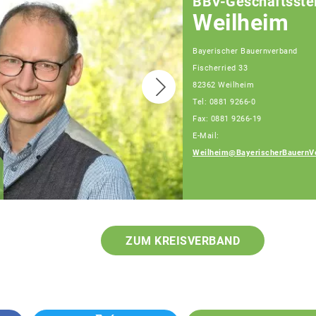
BBV-Geschäftsstel
Weilheim
Bayerischer Bauernverband
Fischerried 33
82362 Weilheim
Tel: 0881 9266-0
Fax: 0881 9266-19
E-Mail:
Weilheim@BayerischerBauernV
Gerlinde Floritz
Fachberaterin
ZUM KREISVERBAND