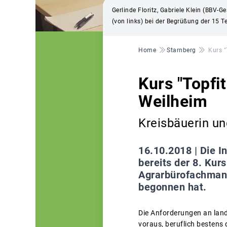
Gerlinde Floritz, Gabriele Klein (BBV-
(von links) bei der Begrüßung der 15 
Pfadnavigation
Home
Starnberg
Kurs "
Kurs "Topfit
Weilheim
Kreisbäuerin u
16.10.2018 |
Die I
bereits der 8. Kur
Agrarbürofachmann
begonnen hat.
Die Anforderungen an landw
voraus, beruflich bestens q