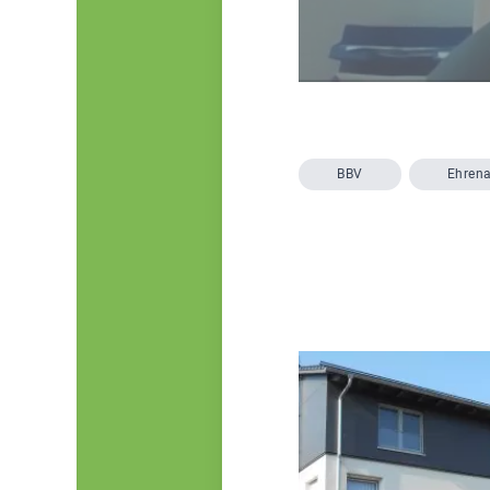
BBV
Ehren