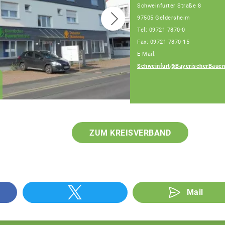
Schweinfurter Straße 8
97505 Geldersheim
Tel: 09721 7870-0
Fax: 09721 7870-15
E-Mail:
Schweinfurt@BayerischerBauer
Klaus Pieroth
Geschäftsführer
ZUM KREISVERBAND
Mail