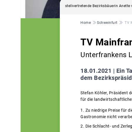
stellvertretende Bezirksbäuerin Anette
Pfadnavigation
Home
Schweinfurt
TV M
TV Mainfran
Unterfrankens 
18.01.2021 |
Ein T
dem Bezirkspräsid
Stefan Köhler, Präsident 
für die landwirtschaftlich
Zu niedrige Preise für 
Gastronomie nicht verarb
Die Schlacht- und Zerleg