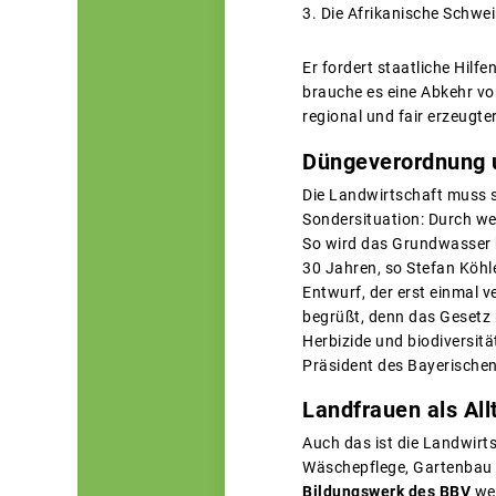
Die Afrikanische Schwei
Er fordert staatliche Hil
brauche es eine Abkehr von
regional und fair erzeugt
Düngeverordnung 
Die Landwirtschaft muss si
Sondersituation: Durch we
So wird das Grundwasser 
30 Jahren, so Stefan Köhl
Entwurf, der erst einmal 
begrüßt, denn das Gesetz 
Herbizide und biodiversit
Präsident des Bayerische
Landfrauen als All
Auch das ist die Landwirt
Wäschepflege, Gartenbau un
Bildungswerk des BBV
wer