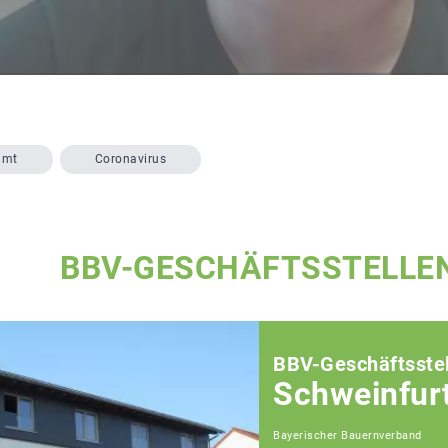
amt
Coronavirus
BBV-GESCHÄFTSSTELLE
BBV-Geschäftsstel
Schweinfur
Bayerischer Bauernverband