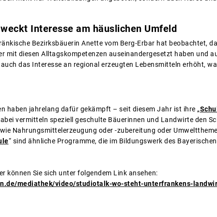
weckt Interesse am häuslichen Umfeld
rfränkische Bezirksbäuerin Anette vom Berg-Erbar hat beobachtet, da
er mit diesen Alltagskompetenzen auseinandergesetzt haben und 
auch das Interesse an regional erzeugten Lebensmitteln erhöht, wa
n haben jahrelang dafür gekämpft – seit diesem Jahr ist ihre „
Schu
abei vermitteln speziell geschulte Bäuerinnen und Landwirte den Sc
ie Nahrungsmittelerzeugung oder -zubereitung oder Umweltthemen
ule
“ sind ähnliche Programme, die im Bildungswerk des Bayerische
der können Sie sich unter folgendem Link ansehen:
n.de/mediathek/video/studiotalk-wo-steht-unterfrankens-landwi