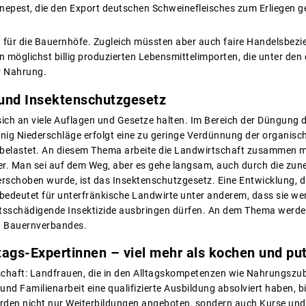
nepest, die den Export deutschen Schweinefleisches zum Erliegen g
fen für die Bauernhöfe. Zugleich müssten aber auch faire Handelsbe
 möglichst billig produzierten Lebensmittelimporten, die unter den
er Nahrung.
und Insektenschutzgesetz
ch an viele Auflagen und Gesetze halten. Im Bereich der Düngung de
nig Niederschläge erfolgt eine zu geringe Verdünnung der organisc
belastet. An diesem Thema arbeite die Landwirtschaft zusammen m
er. Man sei auf dem Weg, aber es gehe langsam, auch durch die zu
verschoben wurde, ist das Insektenschutzgesetz. Eine Entwicklung, 
bedeutet für unterfränkische Landwirte unter anderem, dass sie we
ätsschädigende Insektizide ausbringen dürfen. An dem Thema werde
n Bauernverbandes.
tags-Expertinnen – viel mehr als kochen und pu
schaft: Landfrauen, die in den Alltagskompetenzen wie Nahrungszu
d Familienarbeit eine qualifizierte Ausbildung absolviert haben, bi
den nicht nur Weiterbildungen angeboten, sondern auch Kurse und 