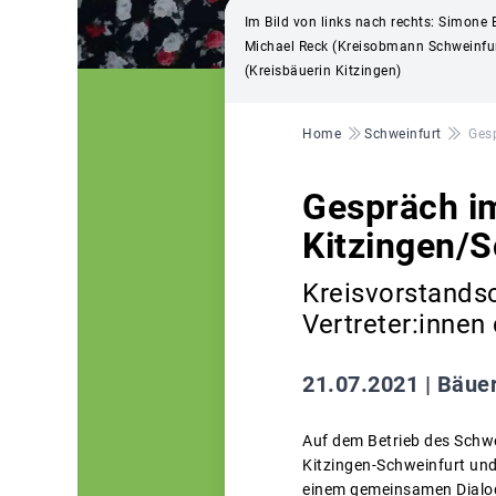
Im Bild von links nach rechts: Simone 
Michael Reck (Kreisobmann Schweinfurt
(Kreisbäuerin Kitzingen)
Pfadnavigation
Home
Schweinfurt
Ges
Gespräch i
Kitzingen/S
Kreisvorstands
Vertreter:innen
21.07.2021 |
Bäuer
Auf dem Betrieb des Schw
Kitzingen-Schweinfurt und
einem gemeinsamen Dialog