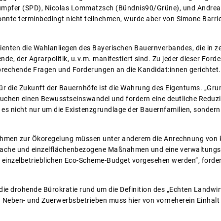
mpfer (SPD), Nicolas Lommatzsch (Bündnis90/Grüne), und Andrea 
konnte terminbedingt nicht teilnehmen, wurde aber von Simone Bar
enten die Wahlanliegen des Bayerischen Bauernverbandes, die in z
nde, der Agrarpolitik, u.v.m. manifestiert sind. Zu jeder dieser For
rechende Fragen und Forderungen an die Kandidat:innen gerichtet.
für die Zukunft der Bauernhöfe ist die Wahrung des Eigentums. „G
auchen einen Bewusstseinswandel und fordern eine deutliche Redu
 es nicht nur um die Existenzgrundlage der Bauernfamilien, sondern
hmen zur Ökoregelung müssen unter anderem die Anrechnung von kl
nfache und einzelflächenbezogene Maßnahmen und eine verwaltung
 einzelbetrieblichen Eco-Scheme-Budget vorgesehen werden“, forde
die drohende Bürokratie rund um die Definition des „Echten Landwirt
 Neben- und Zuerwerbsbetrieben muss hier von vorneherein Einhalt