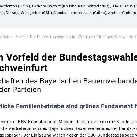
Barrientos (Linke), Barbara Göpfert (Kreisbäuerin Schweinfurt) , Alois Krau
), Dr. Anja Weisgerber (CSU), Nicolas Lommatzsch (Grüne), Andrea Graham (
präch Im Vorfeld Der Bundestagswahlen Im Wahlkreis Kitzingen/Schweinfurt
m Vorfeld der Bundestagswahle
chweinfurt
chaften des Bayerischen Bauernverbande
 der Parteien
liche Familienbetriebe sind grünes Fundament 
einfurter BBV-Kreisobmanns Michael Reck trafen sich die Bundesta
 die Vertreter:innen des Bayerischen Bauernverbandes der Landkrei
gespräch. Der Einladung waren neben der CSU-Bundestagsabgeordn