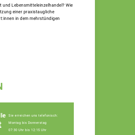
t und Lebensmitteleinzelhandel? Wie
tzung einer praxistaugliche
at:innen in dem mehrstündigen
N
le
Sie erreichen uns telefonisch:
t
Montag bis Donnerstag
07:30 Uhr bis 12:15 Uhr