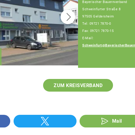
Bayerischer Bauernverband
Schweinfurter Straße 8
97505 Geldersheim
Tel: 09721 7870-0
Fax: 09721 7870-15
E-Mail:
Schweinfurt@BayerischerBauer
Klaus Pieroth
Geschäftsführer
ZUM KREISVERBAND
Mail