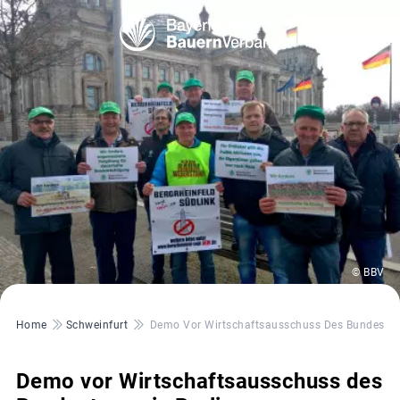
© BBV
Pfadnavigation
Home
Schweinfurt
Demo Vor Wirtschaftsausschuss Des Bundestage
Demo vor Wirtschaftsausschuss des