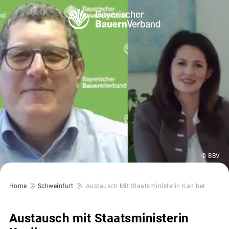
© BBV
Pfadnavigation
Home
Schweinfurt
Austausch Mit Staatsministerin Kaniber
Austausch mit Staatsministerin