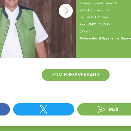
Hoher-Bogen-Straße 10
92421 Schwandorf
Tel: 09431 7174-0
Fax: 09431 7174-19
E-Mail:
Schwandorf@BayerischerBauer
Dominik Dorrer
Fachberater
ZUM KREISVERBAND
Mail