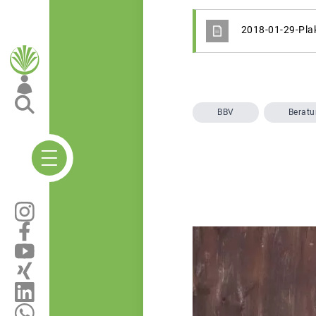
2018-01-29-Pl
BBV
Berat