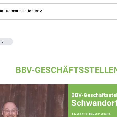
akat-Kommunikation-BBV
ung
BBV-GESCHÄFTSSTELLE
BBV-Geschäftsstel
Schwandor
Bayerischer Bauernverband