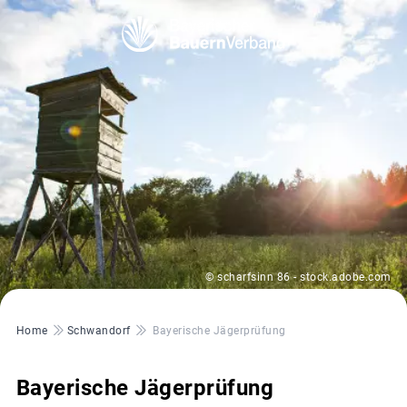
© scharfsinn 86 - stock.adobe.com
Pfadnavigation
Home
Schwandorf
Bayerische Jägerprüfung
Bayerische Jägerprüfung