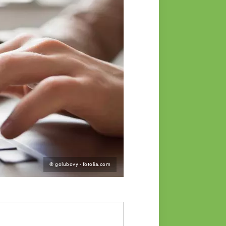
© golubovy - fotolia.com