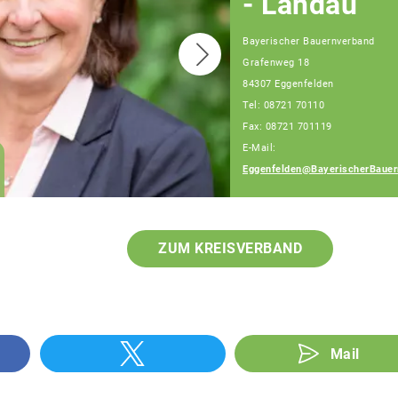
- Landau
Bayerischer Bauernverband
Grafenweg 18
84307 Eggenfelden
Tel: 08721 70110
Fax: 08721 701119
E-Mail:
Julia Artmeier
Eggenfelden@BayerischerBauer
Fachberaterin
ZUM KREISVERBAND
Mail