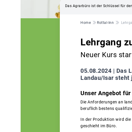
Das Agrarbüro ist der Schlüssel für de
Pfadnavigation
Home
Rottal-Inn
Lehrg
Lehrgang zu
Neuer Kurs star
05.08.2024 |
Das L
Landau/Isar steht 
Unser Angebot für 
Die Anforderungen an landw
beruflich bestens qualifizie
In der Produktion wird die
geschieht im Büro.