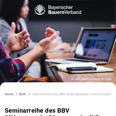
© Headway/unsplash.com
Pfadnavigation
Home
Roth
Seminarreihe Des BBV Bildungswerks "Kommunalpolitik 
Seminarreihe des BBV