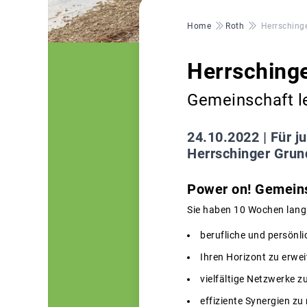
Pfadnavigation
Home
Roth
Herrsching
Herrsching
Gemeinschaft l
24.10.2022 |
Für j
Herrschinger Grun
Power on! Gemein
Sie haben 10 Wochen lang 
berufliche und persönlic
Ihren Horizont zu erwei
vielfältige Netzwerke z
effiziente Synergien zu