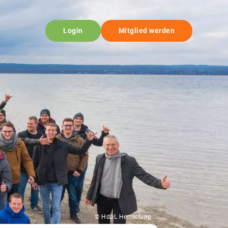
Login
Mitglied werden
© HdbL Herrsching