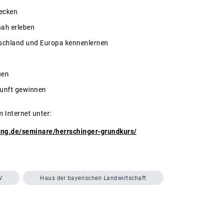
decken
nah erleben
tschland und Europa kennenlernen
uen
kunft gewinnen
m Internet unter:
ing.de/seminare/herrschinger-grundkurs/
V
Haus der bayerischen Landwirtschaft