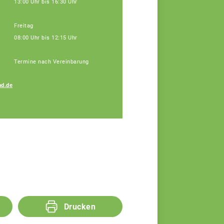
13:00 Uhr bis 16:30 Uhr
Freitag
08:00 Uhr bis 12:15 Uhr
Termine nach Vereinbarung
Petra Regensburger
d.de
Assistenz, Tel: 09171
9660-110
Drucken