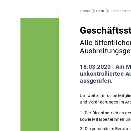
Pfadnavigation
Home
Roth
Geschäftsst
Geschäftsst
Alle öffentlich
Ausbreitungsge
18.03.2020 |
Am Mo
unkontrollierten A
ausgerufen.
Um weiter für seine Mitgl
und Veränderungen im Arbe
Der Dienstbetrieb an de
sowie Mitarbeiterinnen und
Die persönliche Beratun