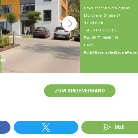
Bayerischer Bauernverband
Münchener Straße 67
91154 Roth
Tel: 09171 9660-100
Fax: 09171 9660-119
E-Mail:
Daniel Meier
Roth@BayerischerBauernVerban
rum
Geschäftsführer, Tel:
09171 9660-111
ZUM KREISVERBAND
Mail