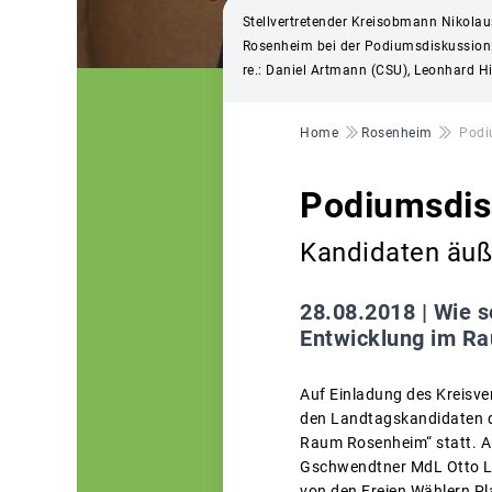
Stellvertretender Kreisobmann Nikolau
Rosenheim bei der Podiumsdiskussion: vo
re.: Daniel Artmann (CSU), Leonhard Hi
Pfadnavigation
Home
Rosenheim
Podi
Podiumsdis
Kandidaten äuße
28.08.2018 |
Wie s
Entwicklung im R
Auf Einladung des Kreisv
den Landtagskandidaten d
Raum Rosenheim“ statt. 
Gschwendtner MdL Otto Le
von den Freien Wählern Pl