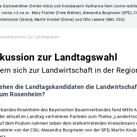
s Gschwendtner (hinten links) und Kreisbäuerin Katharina Kern (vorne rechts
rne, v.li.na.re.: Mary Fischer (Freie Wähler), Alexandra Burgmaier (SPD), Chr
nterholzer (Grüne), Martin Knobel (Grüne) und Otto Lederer (MdL CSU).
umsdiskussion Zur Landtagswahl
kussion zur Landtagswahl
rn sich zur Landwirtschaft in der Regio
ehen die Landtagskandidaten die Landwirtschaft
aum Rosenheim?
erbandes Rosenheim des Bayerischen Bauernverbandes fand Mitte A
er aktuell im Landtag vertretenen Parteien zum Thema „Landwirtsc
Auf dem Podium nahmen neben dem stellvertretenden Kreisobmann 
derer von der CSU, Alexandra Burgmaier von der SPD, Martin Knob
atz.