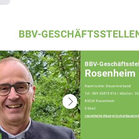
BBV-GESCHÄFTSSTELLE
BBV-Geschäftsstel
Rosenheim
Bayerischer Bauernverband
Tel: 089 55873-916 | Möslstr. 30
83024 Rosenheim
E-Mail:
rosenheim@bayerischerbauernv
Josef Steingraber
Sachgebietsleiter
Berufsstand und