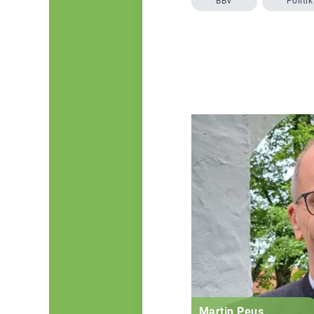
BBV
Politik
Martin Peus