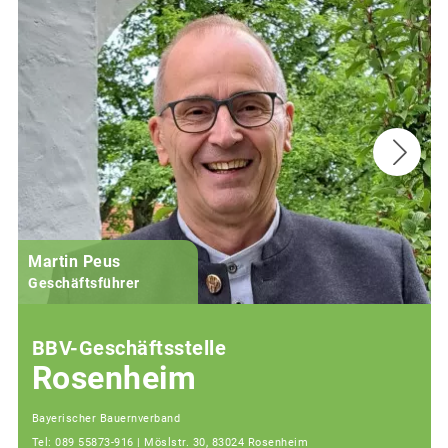
Martin Peus
Geschäftsführer
BBV-Geschäftsstelle
Rosenheim
Bayerischer Bauernverband
Tel: 089 55873-916 | Möslstr. 30, 83024 Rosenheim