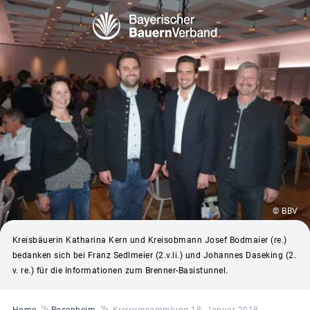
© BBV
Kreisbäuerin Katharina Kern und Kreisobmann Josef Bodmaier (re.)
bedanken sich bei Franz Sedlmeier (2.v.li.) und Johannes Daseking (2.
v. re.) für die Informationen zum Brenner-Basistunnel.
Pfadnavigation
Home
Rosenheim
Kreisversammlung 18. Januar 2018