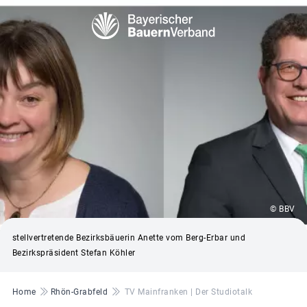
© BBV
stellvertretende Bezirksbäuerin Anette vom Berg-Erbar und
Bezirkspräsident Stefan Köhler
Pfadnavigation
Home
Rhön-Grabfeld
TV Mainfranken | Der Studiotalk