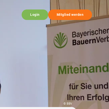
Login
Mitglied werden
© BBV