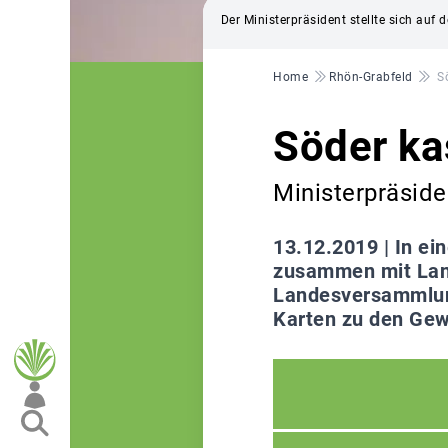
Der Ministerpräsident stellte sich au
Pfadnavigation
Home
Rhön-Grabfeld
S
Söder ka
Ministerpräside
13.12.2019 |
In ei
zusammen mit Land
Landesversammlung
Karten zu den Gew