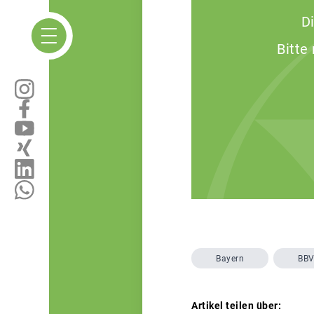
D
Bitte
Bayern
BB
Artikel teilen über: