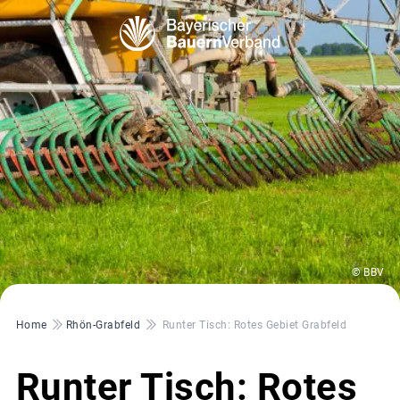
© BBV
Pfadnavigation
Home
Rhön-Grabfeld
Runter Tisch: Rotes Gebiet Grabfeld
Runter Tisch: Rotes