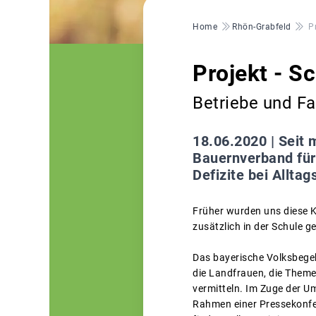
Pfadnavigation
Home
Rhön-Grabfeld
P
Projekt - S
Betriebe und Fa
18.06.2020 |
Seit 
Bauernverband für
Defizite bei Allt
Früher wurden uns diese 
zusätzlich in der Schule g
Das bayerische Volksbegeh
die Landfrauen, die Theme
vermitteln. Im Zuge der U
Rahmen einer Pressekonfe