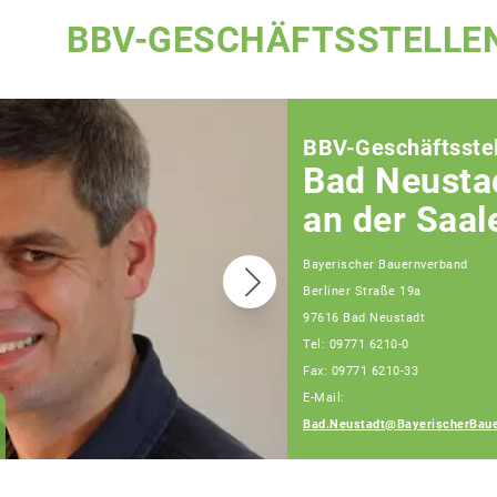
BBV-GESCHÄFTSSTELLE
BBV-Geschäftsstel
Bad Neusta
an der Saal
Bayerischer Bauernverband
Berliner Straße 19a
97616 Bad Neustadt
Tel: 09771 6210-0
Fax: 09771 6210-33
E-Mail:
Andreas Weigand
Bad.Neustadt@BayerischerBaue
Fachberater