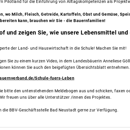
ern Pilotland für die Einführung von Alltagskompetenzen als Projekt
n, wo Milch, Fleisch, Getreide, Kartoffeln, Obst und Gemüse, Sp
ereiten kann, brauchen wir Sie - die Bauernfamilien!
of und zeigen Sie, wie unsere Lebensmittel und
perte der Land- und Hauswirtschaft in die Schule! Machen Sie mit!
gen Sie zu einem kurzen Video, in dem Landesbäuerin Anneliese Gölle
ationen können Sie auch den beigefügten Übersichtsblatt entnehmen.
bauernverband.de/Schule-fuers-Leben
 Sie bitte den untenstehenden Meldebogen aus und schicken, faxen od
ir freuen uns über alle Unterstützer /innen des Projektes.
n die BBV-Geschäftsstelle Bad Neustadt gerne zur Verfügung.