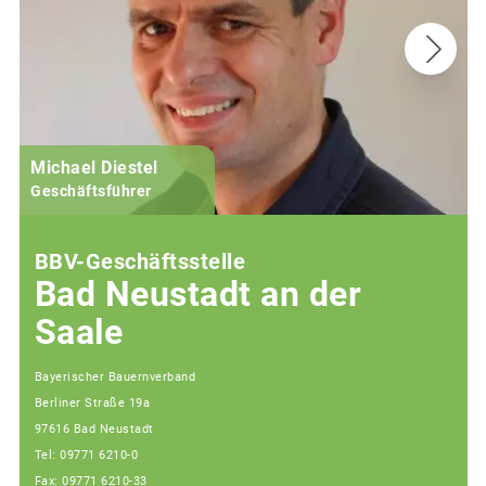
Michael Diestel
Geschäftsführer
BBV-Geschäftsstelle
Bad Neustadt an der
Saale
Bayerischer Bauernverband
Berliner Straße 19a
97616 Bad Neustadt
Tel: 09771 6210-0
Fax: 09771 6210-33