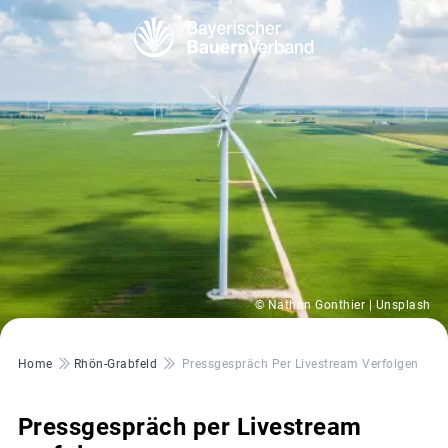
© Nathan Gonthier | Unsplash
Pfadnavigation
Home
Rhön-Grabfeld
Pressgespräch Per Livestream Verfolgen
Pressgespräch per Livestream