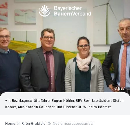
© BBV
v. l. Bezirksgeschäftsführer Eugen Köhler, BBV-Bezirkspräsident Stefan
Köhler, Ann-Kathrin Rauscher und Direktor Dr. Wilhelm Böhmer
Pfadnavigation
Home
Rhön-Grabfeld
Neujahrspressegespräch