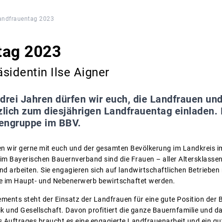
andfrauentag 2023
tag 2023
sidentin Ilse Aigner
drei Jahren dürfen wir euch, die Landfrauen und
ich zum diesjährigen Landfrauentag einladen. I
engruppe im BBV.
n wir gerne mit euch und der gesamten Bevölkerung im Landkreis
m Bayerischen Bauernverband sind die Frauen – aller Altersklassen 
d arbeiten. Sie engagieren sich auf landwirtschaftlichen Betrieben
ie im Haupt- und Nebenerwerb bewirtschaftet werden.
ments steht der Einsatz der Landfrauen für eine gute Position der 
ik und Gesellschaft. Davon profitiert die ganze Bauernfamilie und d
s Auftrages braucht es eine engagierte Landfrauenarbeit und ein gu