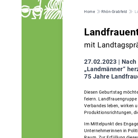
Pfadnavigation
Home
Rhön-Grabfeld
L
Landfrauen
mit Landtagsprä
27.02.2023 |
Nach 
„Landmänner“ herzl
75 Jahre Landfrau
Diesen Geburtstag möchte
feiern. Landfrauengruppe i
Verbandes leben, wirken un
Produktionsrichtungen, d
Im Mittelpunkt des Engage
Unternehmerinnen in Polit
Raum. Zur Erfüllung diese