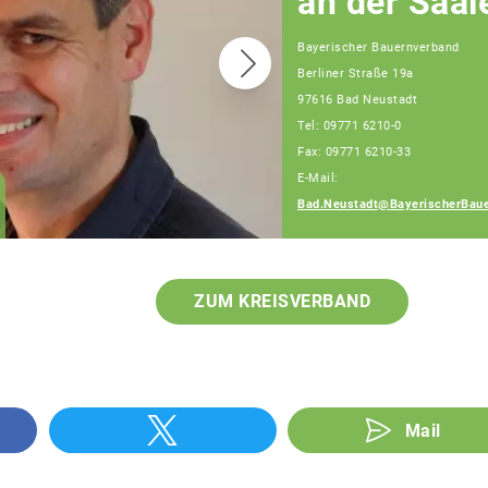
an der Saal
Bayerischer Bauernverband
Berliner Straße 19a
97616 Bad Neustadt
Tel: 09771 6210-0
Fax: 09771 6210-33
E-Mail:
Andreas Weigand
Bad.Neustadt@BayerischerBaue
Fachberater
ZUM KREISVERBAND
Mail