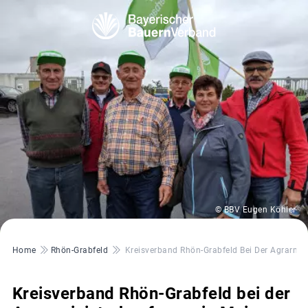
© BBV Eugen Köhler
Pfadnavigation
Home
Rhön-Grabfeld
Kreisverband Rhön-Grabfeld Bei Der Agrarmin
Kreisverband Rhön-Grabfeld bei der