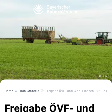
© BBV
Pfadnavigation
Home
Rhön-Grabfeld
Freigabe ÖVF- Und GlöZ- Flächen Für Die Fut
Freigabe ÖVF- und