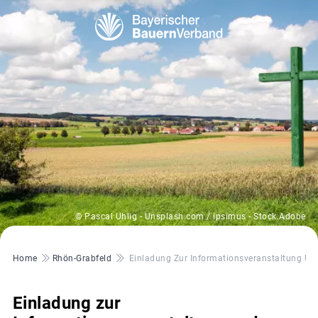
© Pascal Uhlig - Unsplash.com / ipsimus - Stock.Adobe
Pfadnavigation
Home
Rhön-Grabfeld
Einladung Zur Informationsveranstaltung Un
Einladung zur