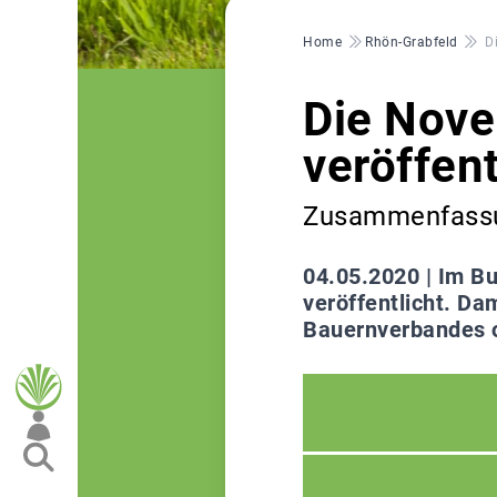
Pfadnavigation
Home
Rhön-Grabfeld
D
Die Nove
veröffent
Zusammenfassu
04.05.2020 |
Im Bu
veröffentlicht. Da
Bauernverbandes o