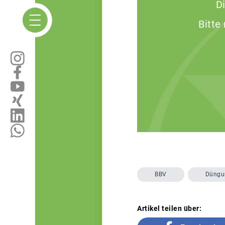
D
Bitte
BBV
Düngu
Artikel teilen über: