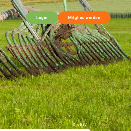
Login
Mitglied werden
© -c-BBV