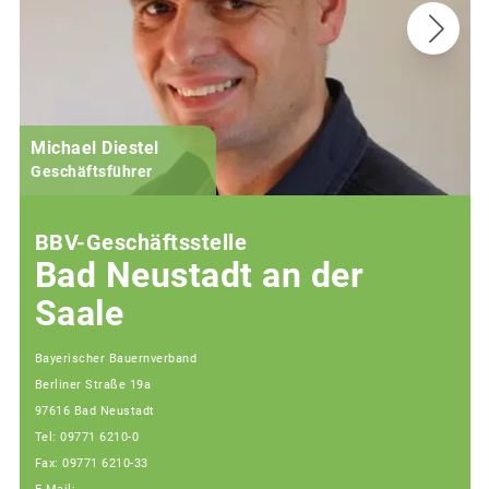
Michael Diestel
Geschäftsführer
BBV-Geschäftsstelle
Bad Neustadt an der
Saale
Bayerischer Bauernverband
Berliner Straße 19a
97616 Bad Neustadt
Tel: 09771 6210-0
Fax: 09771 6210-33