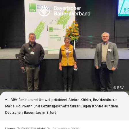
© BBV
v.l. BBV-Bezirks und Umweltpräsident Stefan Köhler, Bezirksbäuerin
Maria Hoßmann und Bezirksgeschäftsführer Eugen Köhler auf dem
Deutschen Bauerntag in Erfurt
Pfadnavigation
Home
Rhön-Grabfeld
Bauerntag 2020