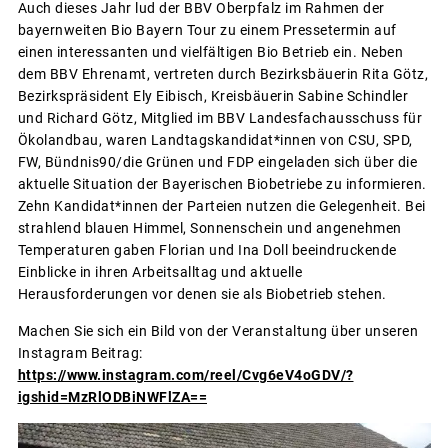
Auch dieses Jahr lud der BBV Oberpfalz im Rahmen der
bayernweiten Bio Bayern Tour zu einem Pressetermin auf
einen interessanten und vielfältigen Bio Betrieb ein. Neben
dem BBV Ehrenamt, vertreten durch Bezirksbäuerin Rita Götz,
Bezirkspräsident Ely Eibisch, Kreisbäuerin Sabine Schindler
und Richard Götz, Mitglied im BBV Landesfachausschuss für
Ökolandbau, waren Landtagskandidat*innen von CSU, SPD,
FW, Bündnis90/die Grünen und FDP eingeladen sich über die
aktuelle Situation der Bayerischen Biobetriebe zu informieren.
Zehn Kandidat*innen der Parteien nutzen die Gelegenheit. Bei
strahlend blauen Himmel, Sonnenschein und angenehmen
Temperaturen gaben Florian und Ina Doll beeindruckende
Einblicke in ihren Arbeitsalltag und aktuelle
Herausforderungen vor denen sie als Biobetrieb stehen.
Machen Sie sich ein Bild von der Veranstaltung über unseren
Instagram Beitrag:
https://www.instagram.com/reel/Cvg6eV4oGDV/?
igshid=MzRlODBiNWFlZA==