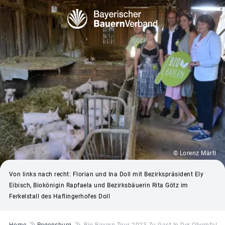
© Lorenz Märtl
Von links nach recht: Florian und Ina Doll mit Bezirkspräsident Ely
Eibisch, Biokönigin Rapfaela und Bezirksbäuerin Rita Götz im
Ferkelstall des Haflingerhofes Doll
Pfadnavigation
Home
Regensburg
Bio Bayern Tour 2023 Zu Gast In Der Oberpfalz