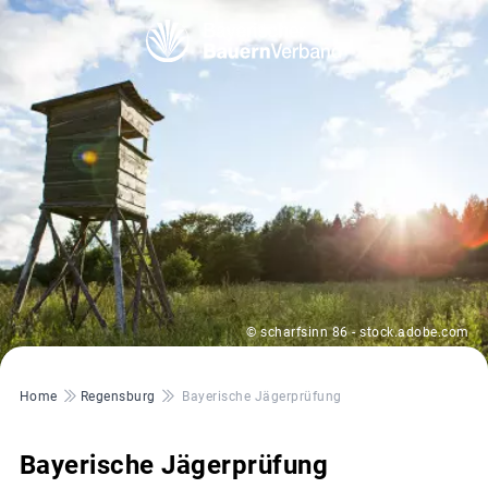
© scharfsinn 86 - stock.adobe.com
Pfadnavigation
Home
Regensburg
Bayerische Jägerprüfung
Bayerische Jägerprüfung