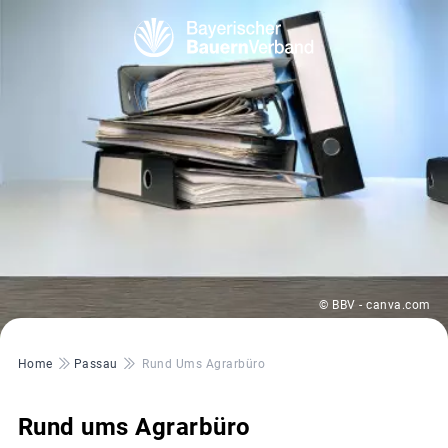
© BBV - canva.com
Pfadnavigation
Home
Passau
Rund Ums Agrarbüro
Rund ums Agrarbüro