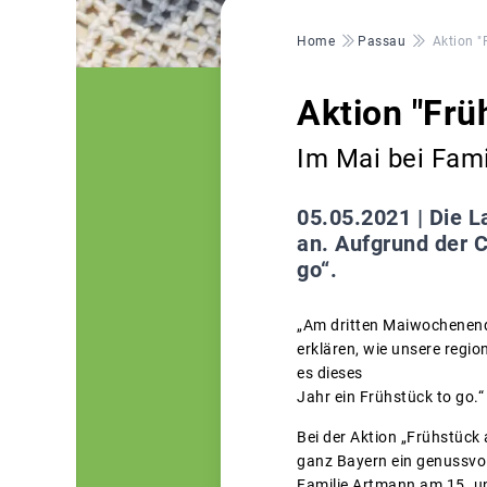
Pfadnavigation
Home
Passau
Aktion "
Aktion "Frü
Im Mai bei Fam
05.05.2021 |
Die L
an. Aufgrund der 
go“.
„Am dritten Maiwochenend
erklären, wie unsere regi
es dieses
Jahr ein Frühstück to go.“
Bei der Aktion „Frühstück
ganz Bayern ein genussvol
Familie Artmann am 15. un