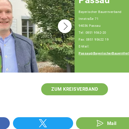
Passau
Bayerischer Bauernverband
Innstraße 71
94036 Passau
Tel: 0851 9562-20
Fax: 0851 95622 19
E-Mail:
Passau@BayerischerBauernVer
Franz Schiestl
Fachberater
ZUM KREISVERBAND
Mail