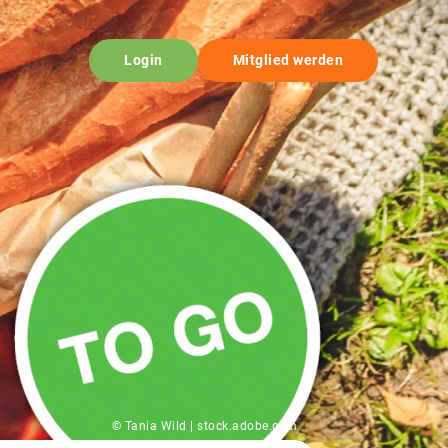
Login
Mitglied werden
© Tania Wild | stock.adobe.com