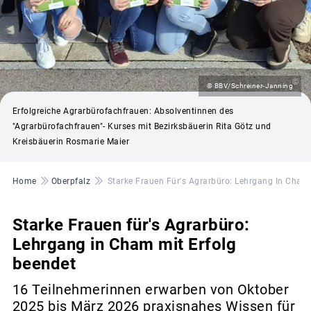
©
© BBV/Schreiner-Janning
Erfolgreiche Agrarbürofachfrauen: Absolventinnen des
"Agrarbürofachfrauen"- Kurses mit Bezirksbäuerin Rita Götz und
Kreisbäuerin Rosmarie Maier
Pfadnavigation
Home
Oberpfalz
Starke Frauen Für's Agrarbüro: Lehrgang In Cham 
Starke Frauen für's Agrarbüro:
Lehrgang in Cham mit Erfolg
beendet
16 Teilnehmerinnen erwarben von Oktober
2025 bis März 2026 praxisnahes Wissen für