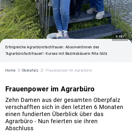
©
© BBV
Erfolgreiche Agrarbürofachfrauen: Absolventinnen des
"Agrarbürofachfrauen"- Kurses mit Bezirksbäuerin Rita Götz
Pfadnavigation
Home
Oberpfalz
Frauenpower Im Agrarbüro
Frauenpower im Agrarbüro
Zehn Damen aus der gesamten Oberpfalz
verschafften sich in den letzten 6 Monaten
einen fundierten Überblick über das
Agrarbüro - Nun feierten sie ihren
Abschluss