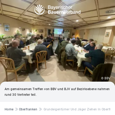
© BBV
Am gemeinsamen Treffen von BBV und BJV auf Bezirksebene nahmen
rund 30 Vertreter teil.
Pfadnavigation
Home
Oberfranken
Grundeigentümer Und Jäger Ziehen In Oberfra