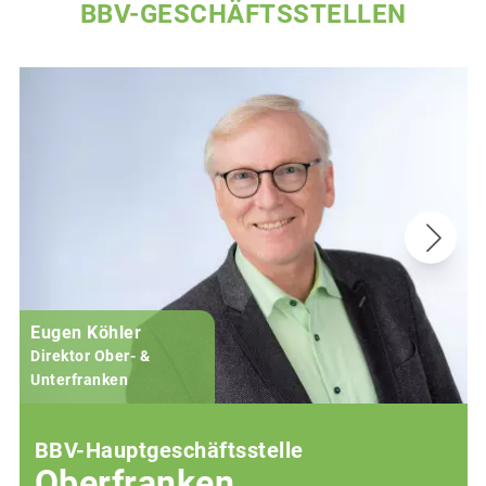
BBV-GESCHÄFTSSTELLEN
Eugen Köhler
Direktor Ober- &
Unterfranken
BBV-Hauptgeschäftsstelle
Oberfranken