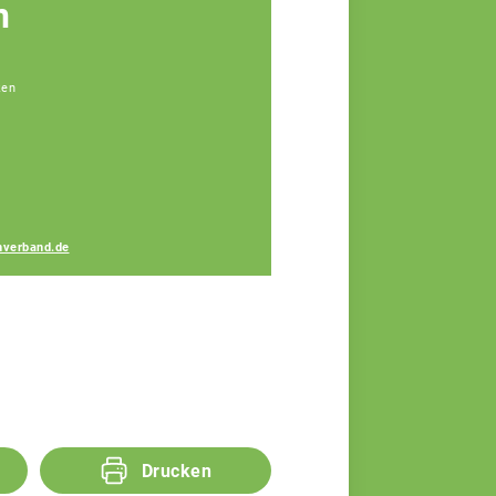
n
ken
Alexander Hahn
Rechtsanwalt
nverband.de
Drucken