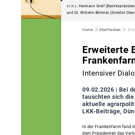
v.l.n.r.: Hermann Greif (Bezirkspräside
und Dr. Wilhelm Böhmer (Direktor Ober
Pfadnavigation
Home
Oberfranken
Erw
Erweiterte 
Frankenfar
Intensiver Dial
09.02.2026 |
Bei d
tauschten sich di
aktuelle agrarpol
LKK-Beiträge, Dün
In der Frankenfarm fand d
dem Präsidenten des Verba