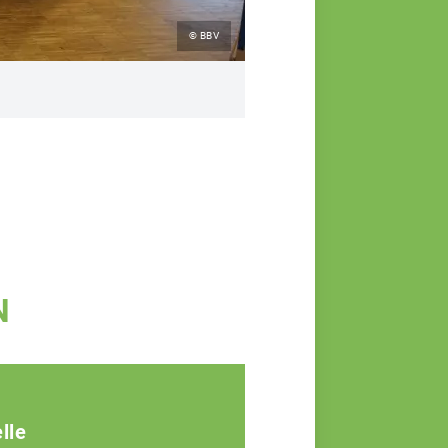
© BBV
N
lle