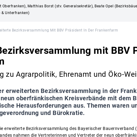
nt Oberfranken), Matthias Borst (stv. Generalsekretär), Beate Opel (Bezirksbä
- & Unterfranken)
eiterte Bezirksversammlung Mit BBV Präsident In Der Frankenfarm
Bezirksversammlung mit BBV P
m
og zu Agrarpolitik, Ehrenamt und Öko-Wei
er erweiterten Bezirksversammlung in der Fran
e neun oberfränkischen Kreisverbände mit dem 
itische Herausforderungen aus. Themen waren u
geverordnung und Bürokratie.
ie erweiterte Bezirksversammlung des Bayerischer Bauernverband (
ndes nahmen die Vertreterinnen und Vertreter der neun oberfränkis