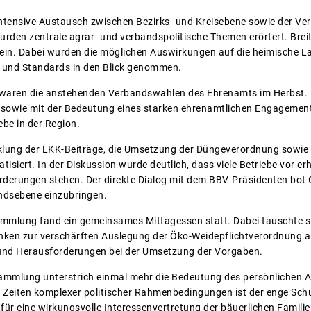
intensive Austausch zwischen Bezirks- und Kreisebene sowie der Ve
rden zentrale agrar- und verbandspolitische Themen erörtert. Bre
n. Dabei wurden die möglichen Auswirkungen auf die heimische La
und Standards in den Blick genommen.
 waren die anstehenden Verbandswahlen des Ehrenamts im Herbst. 
sowie mit der Bedeutung eines starken ehrenamtlichen Engagements
ebe in der Region.
lung der LKK-Beiträge, die Umsetzung der Düngeverordnung sowie
isiert. In der Diskussion wurde deutlich, dass viele Betriebe vor e
rderungen stehen. Der direkte Dialog mit dem BBV-Präsidenten bot G
ndsebene einzubringen.
mmlung fand ein gemeinsames Mittagessen statt. Dabei tauschte si
ken zur verschärften Auslegung der Öko-Weidepflichtverordnung aus
und Herausforderungen bei der Umsetzung der Vorgaben.
rsammlung unterstrich einmal mehr die Bedeutung des persönlichen
 Zeiten komplexer politischer Rahmenbedingungen ist der enge Sch
für eine wirkungsvolle Interessenvertretung der bäuerlichen Famili