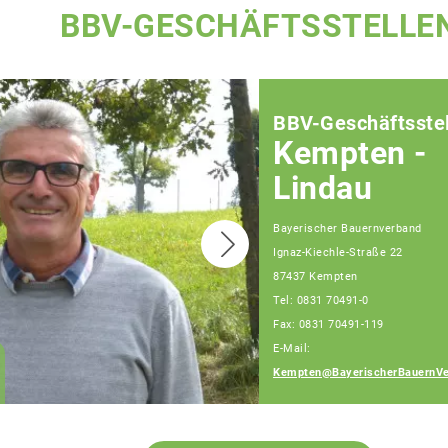
BBV-GESCHÄFTSSTELLE
BBV-Geschäftsstel
Kempten -
Lindau
Bayerischer Bauernverband
Ignaz-Kiechle-Straße 22
87437 Kempten
Teamassistenz
Tel: 0831 70491-0
Kempten-Lindau
Fax: 0831 70491-119
Stefanie Hörburger-
E-Mail:
Ulrike Winkler-Aneta
Kempten@BayerischerBauernVe
Koscielny