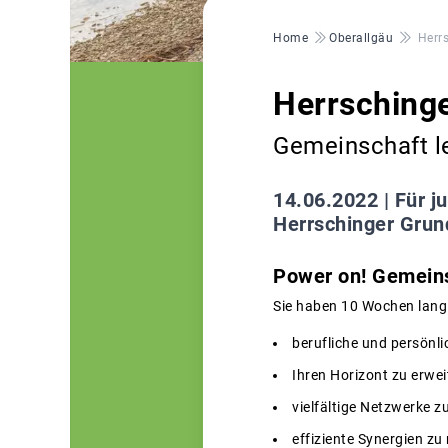
Pfadnavigation
Home
Oberallgäu
Herr
Herrsching
Gemeinschaft l
14.06.2022 |
Für j
Herrschinger Grun
Power on! Gemein
Sie haben 10 Wochen lang 
berufliche und persönlic
Ihren Horizont zu erwei
vielfältige Netzwerke z
effiziente Synergien zu