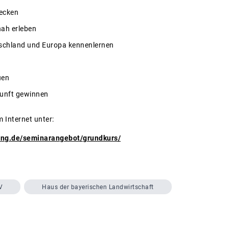
decken
nah erleben
tschland und Europa kennenlernen
uen
kunft gewinnen
m Internet unter:
hing.de/seminarangebot/grundkurs/
V
Haus der bayerischen Landwirtschaft