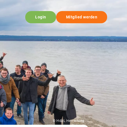
Login
Mitglied werden
© HdbL Herrsching